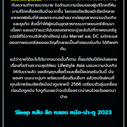
กับความท้าทายมากมาย ในด้านความนิยมของผู้บริโภคที่หัน
มาบริโภคสื่อสตรีมมิ่งมากขึ้น โลกของโซเชียลมีเดียมีหลาย
แพลตฟอร์มที่ส่งผลกระทบอย่างมากต่ออุตสาหกรรมบันเทิง
และธุรกิจ สิ่งนี้ทำให้ผู้คนในอุตสาหกรรมภาพยนตร์พัฒนา
เนื้อหา และแม้ว่าแนวโน้มของตลาดจะมุ่งเน้นไปที่ภาพยนตร์ซู
เปอร์ฮีโร่จากบริษัทยักษ์ใหญ่ เช่น Marvel และ DC แต่กระแส
ของภาพยนตร์สยองขวัญก็กลายเป็นคำตอบเช่นกัน ได้ดีพอๆ
กัน
แม้ว่ารายได้จะไม่ได้มากขนาดนั้นก็ตาม ตั้งแต่ต้นปีมีหนังหลาย
เรื่องที่สร้างความสุขให้ผม Lifestyle Asia มอบความบันเทิง
ให้กับเราแล้ว ขอเชิญคุณซื้อตั๋วและซื้อป๊อปคอร์นวันนี้ นั่ง
ยองๆ บนเบาะนุ่มๆ พร้อมเครื่องดื่มเย็นๆ แล้วซบไหล่คนที่
คุณรักพร้อมลิสต์หนังน่าดูปลายปี 2566 เตรียมตัวอุ่นเครื่อง
ก่อนไปดูหนัง ไปดูกันเลยว่าจะมีเรื่องราวน่าสนใจอะไรออกมา
บ้าง
Sleep หลับ ลึก หลอน หนัง-น่า-ดู 2023