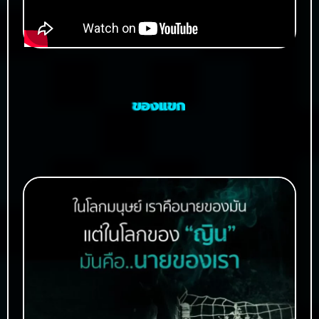
ของแขก