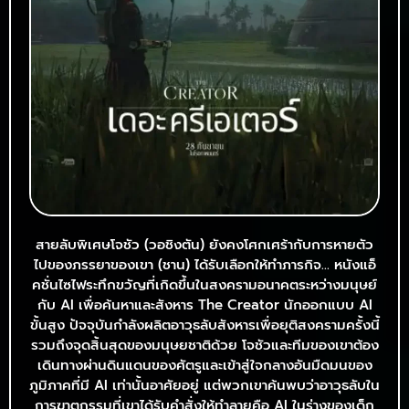
สายลับพิเศษโจชัว (วอชิงตัน) ยังคงโศกเศร้ากับการหายตัว
ไปของภรรยาของเขา (ชาน) ได้รับเลือกให้ทำภารกิจ… หนังแอ็
คชั่นไซไฟระทึกขวัญที่เกิดขึ้นในสงครามอนาคตระหว่างมนุษย์
กับ AI เพื่อค้นหาและสังหาร The Creator นักออกแบบ AI
ขั้นสูง ปัจจุบันกำลังผลิตอาวุธลับสังหารเพื่อยุติสงครามครั้งนี้
รวมถึงจุดสิ้นสุดของมนุษยชาติด้วย โจชัวและทีมของเขาต้อง
เดินทางผ่านดินแดนของศัตรูและเข้าสู่ใจกลางอันมืดมนของ
ภูมิภาคที่มี AI เท่านั้นอาศัยอยู่ แต่พวกเขาค้นพบว่าอาวุธลับใน
การฆาตกรรมที่เขาได้รับคำสั่งให้ทำลายคือ AI ในร่างของเด็ก