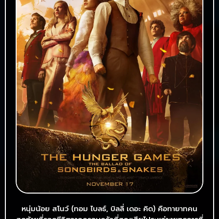
หนุ่มน้อย สโนว์ (ทอม ไบลธ์, บิลลี่ เดอะ คิด) คือทายาทคน