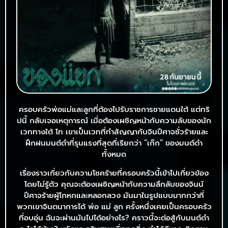
ครอบครัวพ่อแม่และลูกที่ต้องไปรับราชการชายแดนใต้ แต่ทริ
ปนี้ กลับเจอเหตุการณ์ เมื่อต้องเผชิญหน้ากับความลับของนัก
เวททางใต้ โท เขาเป็นเวทที่ทำสัญญากับจินปีศาจชั่วร้ายและ
ฝึกฝนมนต์ดำที่รุนแรงที่สุดที่เรียกว่า “เก๊ก” ของมนต์ดำ
ทั้งหมด
เรื่องราวเกี่ยวกับความโชคร้ายที่ครอบครัวนี้เข้าไปเกี่ยวข้อง
โดยไม่รู้ตัว คุณจะต้องเผชิญหน้ากับความลึกลับของจินน์
ปีศาจร้ายผู้โกหกและหลอกลวง มันมาในรูปแบบมากกว่าที่
พวกเขาจินตนาการได้ พ่อ แม่ ลูก ครั้งหนึ่งเคยเป็นครอบครัว
ที่อบอุ่น ฉันจะผ่านมันไปได้อย่างไร? คราวนี้จะต่อสู้กับมนต์ดำ