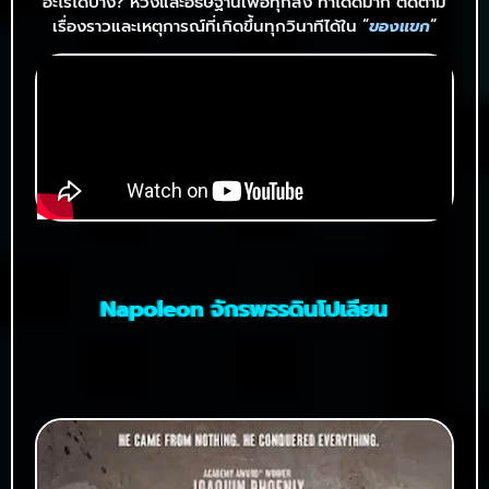
อะไรได้บ้าง? หวังและอธิษฐานเพื่อทุกสิ่ง ทำได้ดีมาก ติดตาม
เรื่องราวและเหตุการณ์ที่เกิดขึ้นทุกวินาทีได้ใน “
ของแขก
“
Napoleon จักรพรรดินโปเลียน