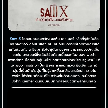
Saw X
ไอคอนสยองขวัญ จอห์น เครเมอร์ หรือที่รู้จักในชื่อ
นักฆ่าจิ๊กซอว์ กลับมาแล้ว กับเกมอันโหดร้ายที่เกิดจากการแก้
แค้นส่วนตัว เตรียมกลับไปสู่ต้นตอของความสยองขวัญเมื่อ
จอห์น เครเมอร์ซึ่งเสียชีวิตด้วยเนื้องอกในสมอง พบว่า
แพทย์ชาวเม็กซิกันกลุ่มหนึ่งช่วยชีวิตเขาไว้อย่างปาฏิหาริย์ แต่
เขาพบว่าการรักษาเป็นเพียงการหลอกลวงเพื่อเงิน แพทย์
กลุ่มนี้เป็นนักต้มตุ๋นที่ไม่รู้ว่าเหยื่อจะบ้าขนาดไหน! ความไม่
พอใจนี้ทำให้เขาต้องแก้ไข สร้างขึ้นด้วยสมองและมือของ
John Kramer ต้นฉบับในบททดสอบชีวิตที่พลิกผันที่สุด