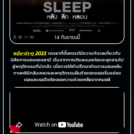
หนัง-น่า-ดู 2023
ภรรยาที่ตั้งครรภ์มีความกังวลเกี่ยวกับ
นิสัยการนอนของสามี เริ่มจากการเดินละเมอก่อนจะลุกลามไป
สู่พฤติกรรมที่น่ากลัว เมื่อการให้คำปรึกษาด้านการนอนหลับ
ทางคลินิกล้มเหลวและพฤติกรรมฝันร้ายของเธอเริ่มแย่ลง
เธอและเธอจึงต้องขอความช่วยเหลือจากหมอผี