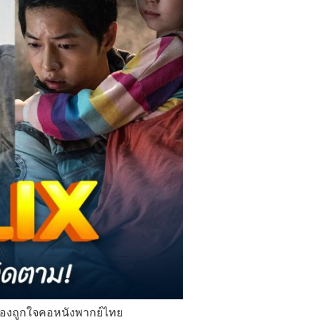
ับรองถูกใจคอหนังพากย์ไทย