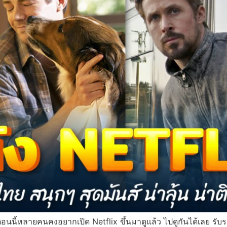
าตอนนี้หลายคนคงอยากเปิด Netflix ขึ้นมาดูแล้ว ไปดูกันได้เลย ร